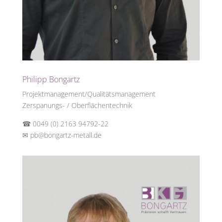
Philipp Bongartz
Projektmanagement/Qualitätsmanagement
Zerspanungs- / Oberflächentechnik
☎ 0049 (0) 2163 94792-22
✉
pb@bongartz-metall.de