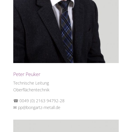
Peter Peuker
Technische Leitung
Oberflächentechnik
☎ 0049 (0) 2163 94792-28
✉
pp@bongartz-metall.de