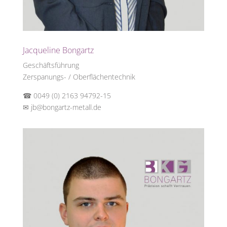
Jacqueline Bongartz
Geschäftsführung
Zerspanungs- / Oberflächentechnik
☎ 0049 (0) 2163 94792-15
✉
jb@bongartz-metall.de