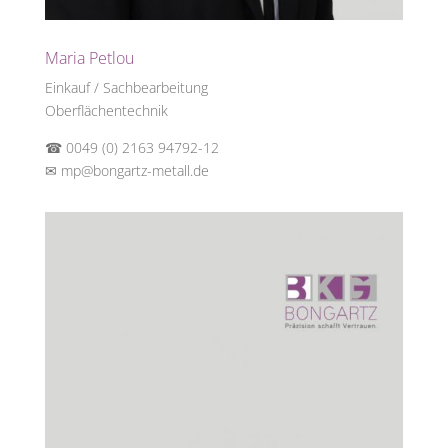
Maria Petlou
Einkauf / Sachbearbeitung
Oberflächentechnik
☎ 0049 (0) 2163 94792-12
✉
mp@bongartz-metall.de