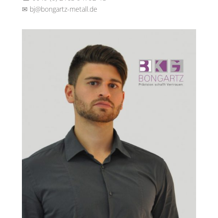
✉
bj@bongartz-metall.de