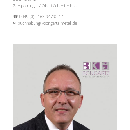
Zerspanungs- / Oberflächentechnik
☎ 0049 (0) 2163 94792-14
✉
buchhaltung@bongartz-metall.de