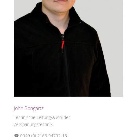
John Bongartz
Technische Leitung/Ausbilder
Zerspanungstechnik
☎ 0049 (0) 2163 94792-13