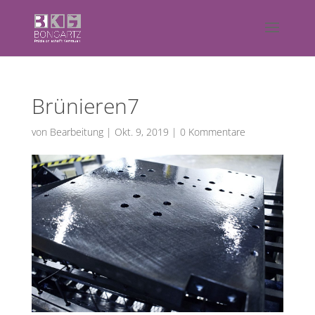
Brünieren7
von
Bearbeitung
|
Okt. 9, 2019
|
0 Kommentare