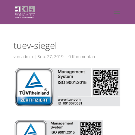
tuev-siegel
von
admin
|
Sep. 27, 2019
|
0 Kommentare